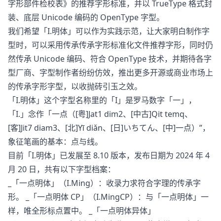
字形部件检校表》的推荐字形标准，并以 TrueType 格式封
装、底层 Unicode 编码的 OpenType 字型。
我们希望「I.明体」可以作为实践示范，让大家明白制作字
型时，可以采用传承传承字形标准化文件推荐字形，同时仍
然传承 Unicode 编码、符合 OpenType 技术，并期待各字
型厂商、字型制作者纷纷仿效，推出更多开源或商业市场上
的传承字形字型，以收抛砖引玉之效。
「I.明体」这个字型名称里的「I」是罗马数字「一」，
「I.」念作「一点（[粤]Jat1 dim2、[中古]Qit temq、
[客]Jit7 diam3、[北]Yī diǎn、[日]いちてん、[中]一点）”，
象征笔画的基本：点与线。
目前「I.明体」已发展至 8.10 版本，发布日期为 2024 年 4
月 20 日，共有以下字型档案：
_「一点明体」（I.Ming）：收录力求符合字理的传承字
形。 _「一点明体 CP」（I.MingCP）：与「一点明体」一
样，唯全形标点置中。 _「一点明体异体」