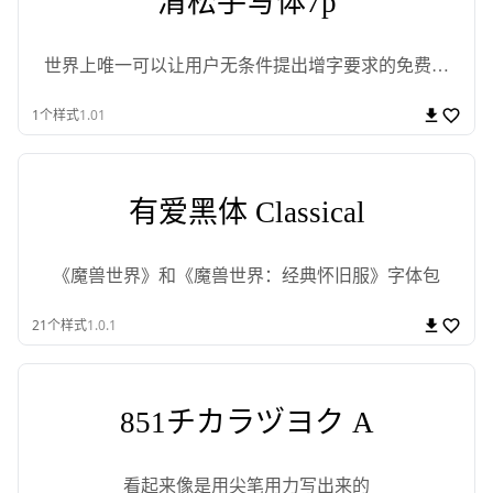
清松手写体7p
世界上唯一可以让用户无条件提出增字要求的免费字
型
1
个样式
1.01
有爱黑体 Classical
《魔兽世界》和《魔兽世界：经典怀旧服》字体包
21
个样式
1.0.1
851チカラヅヨク A
看起来像是用尖笔用力写出来的