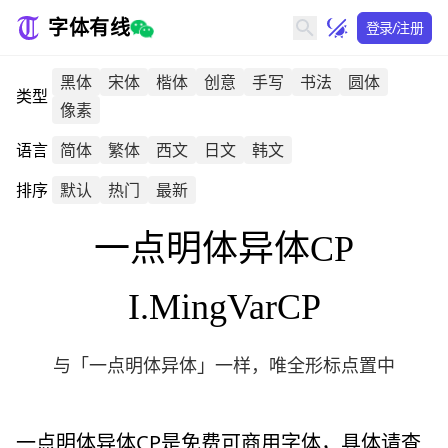
字体有线
登录/注册
黑体
宋体
楷体
创意
手写
书法
圆体
类型
像素
语言
简体
繁体
西文
日文
韩文
排序
默认
热门
最新
一点明体异体CP
I.MingVarCP
与「一点明体异体」一样，唯全形标点置中
一点明体异体CP
是免费可商用字体，具体请查