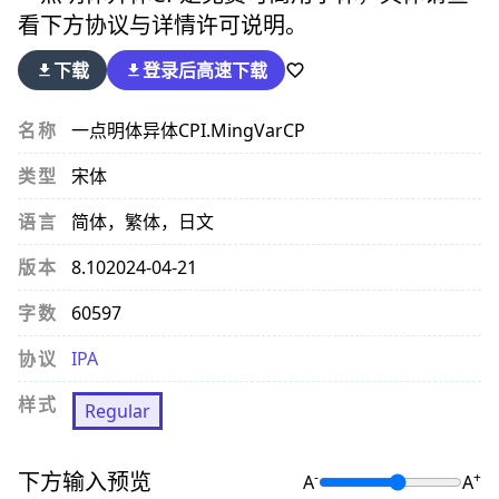
看下方协议与详情许可说明。
下载
登录后
高速下载
名称
一点明体异体CP
I.MingVarCP
类型
宋体
语言
简体，繁体，日文
版本
8.10
2024-04-21
字数
60597
协议
IPA
样式
Regular
下方输入预览
-
+
A
A