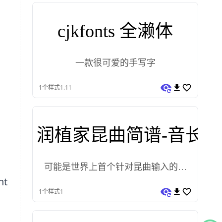
cjkfonts 全濑体
一款很可爱的手写字
1
个样式
1.11
润植家昆曲简谱-音长版
可能是世界上首个针对昆曲输入的免
t
费可商用简谱字体系列
1
个样式
1