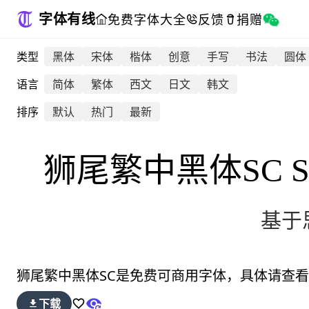
字体有线
免费字体大全
反馈
捐赠
类型
黑体
宋体
楷体
创意
手写
书法
圆体
语言
简体
繁体
西文
日文
韩文
排序
默认
热门
最新
狮尾繁中黑体SC
S
基于
狮尾繁中黑体SC
是免费可商用字体，具体请查看
下载