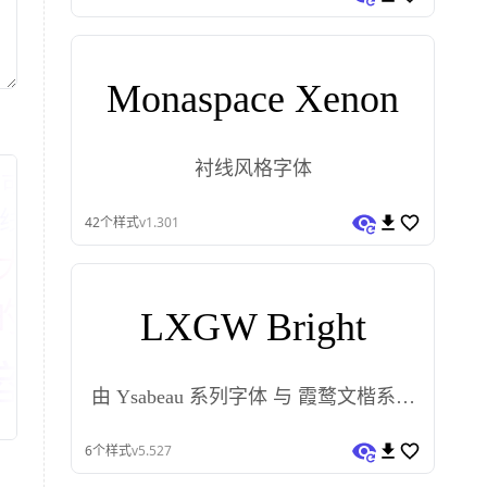
Monaspace Xenon
衬线风格字体
费可商用字体下载的免费字体大全网站
字体有线 提
线 提供提供免费可商用字体下载的免费字
42
个样式
v1.301
大全网站
字体有线 提供提供免费
的免费字体大全网站
字体有
LXGW Bright
商用字体下载的免费
由 Ysabeau 系列字体 与 霞鹜文楷系列
字体 合并而成的字体，采用 魔兽字体
6
个样式
v5.527
合并补全工具 合并