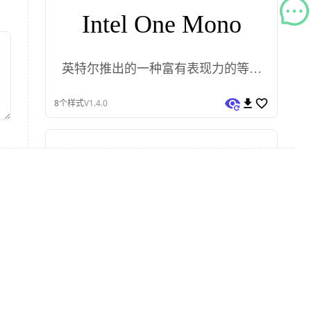
Intel One Mono
英特尔推出的一种富有表现力的等宽
字体系列
8
个样式
V1.4.0
vivo Sans
vivo Sans字体由vivo与方正字库携手设
计
8
个样式
1.00.3