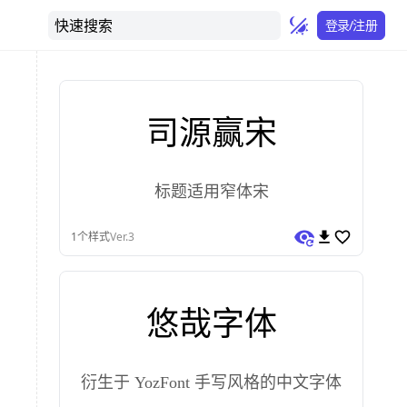
快速搜索
登录/注册
司源赢宋
标题适用窄体宋
1
个样式
Ver.3
悠哉字体
衍生于 YozFont 手写风格的中文字体