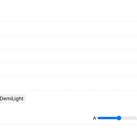
DemiLight
-
A