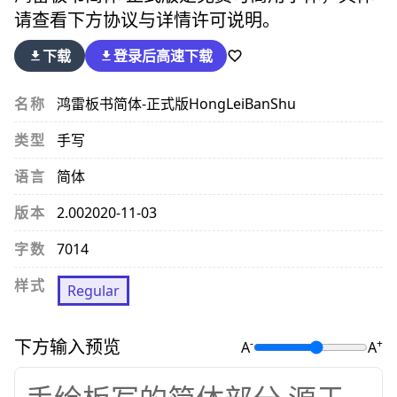
请查看下方协议与详情许可说明。
下载
登录后
高速下载
名称
鸿雷板书简体-正式版
HongLeiBanShu
类型
手写
语言
简体
版本
2.00
2020-11-03
字数
7014
样式
Regular
下方输入预览
-
+
A
A