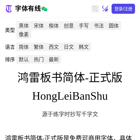
字体有线
登录/注册
黑体
宋体
楷体
创意
手写
书法
圆体
类型
像素
语言
简体
繁体
西文
日文
韩文
排序
默认
热门
最新
鸿雷板书简体-正式版
HongLeiBanShu
源于练字时抄写千字文
鸿雷板书简体-正式版
是免费可商用字体，具体