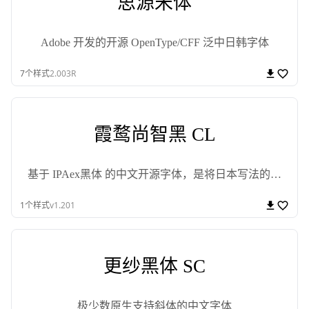
思源宋体
Adobe 开发的开源 OpenType/CFF 泛中日韩字体
7
个样式
2.003R
霞鹜尚智黑 CL
基于 IPAex黑体 的中文开源字体，是将日本写法的字
体改造成中国大陆规范写法的尝试
1
个样式
v1.201
更纱黑体 SC
极少数原生支持斜体的中文字体