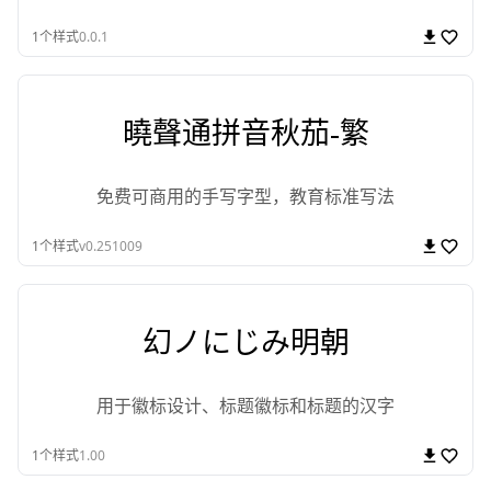
1
个样式
0.0.1
曉聲通拼音秋茄-繁
免费可商用的手写字型，教育标准写法
1
个样式
v0.251009
幻ノにじみ明朝
用于徽标设计、标题徽标和标题的汉字
1
个样式
1.00