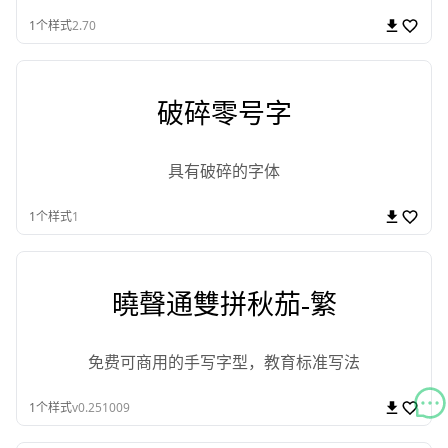
1
个样式
2.70
破碎零号字
具有破碎的字体
1
个样式
1
曉聲通雙拼秋茄-繁
免费可商用的手写字型，教育标准写法
1
个样式
v0.251009