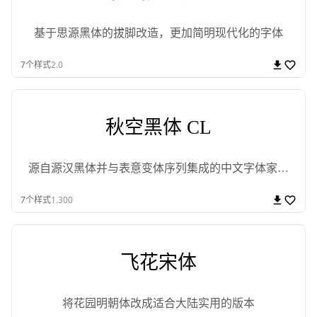
基于思源黑体的拔脚改造，更加简明现代化的字体
7
个样式
2.0
秋空󠄁黑体 CL
源自源汉黑体并与表意变体序列集成的中文字体家族
项目
7
个样式
1.300
飞花宋体
将花园明朝体改成适合大陆实用的版本