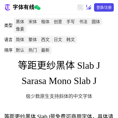
字体有线
登录/注册
黑体
宋体
楷体
创意
手写
书法
圆体
类型
像素
语言
简体
繁体
西文
日文
韩文
排序
默认
热门
最新
等距更纱黑体 Slab J
Sarasa Mono Slab J
极少数原生支持斜体的中文字体
等距更纱黑体 Slab J
是免费可商用字体，具体请