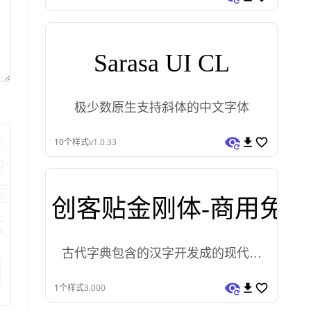
Sarasa UI CL
极少数原生支持斜体的中文字体
线 提供提供免费可商用字体下载的免费字体大全网
10
个样式
v1.0.33
的尝试。
字体有线 提供提供免费可商用字
中国大陆规范写法的尝试。
字体有线
创客贴金刚体-商用免费ck
字体改造成中国大陆规范写法
古代字典包含的汉字开发成的现代电
是将日本写法的字体改
脑字库
1
个样式
3.000