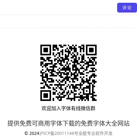
评论
欢迎加入
字体有线
微信群
提供免费可商用字体下载的免费字体大全网站
© 2024
沪ICP备20011148号
全能专业软件开发