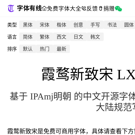
字体有线
免费字体大全
反馈
捐赠
类型
黑体
宋体
楷体
创意
手写
书法
圆体
语言
简体
繁体
西文
日文
韩文
排序
默认
热门
最新
霞鹜新致宋
LX
基于 IPAmj明朝 的中文开
大陆规范
霞鹜新致宋
是免费可商用字体，具体请查看下方