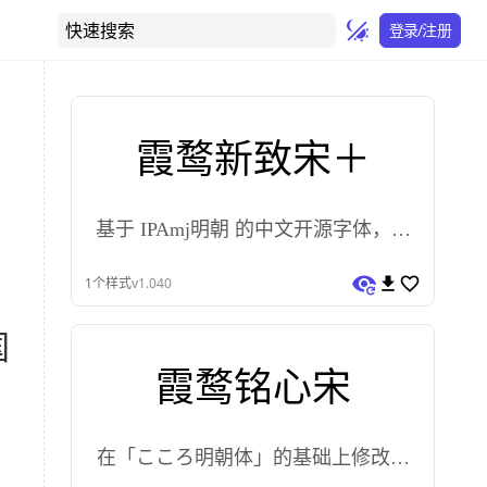
快速搜索
登录/注册
霞鹜新致宋＋
基于 IPAmj明朝 的中文开源字体，是
将日本写法的字体改造成中国大陆规
1
个样式
v1.040
范写法的尝试。
国
霞鹜铭心宋
在「こころ明朝体」的基础上修改制