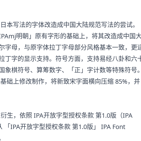
是将日本写法的字体改造成中国大陆规范写法的尝试。
PAmj明朝」原有字形的基础上，将其改造成中国
尔字母，与原字体拉丁字母部分风格基本一致，更
拉丁字的显示支持。符号方面，支持易经八卦和六
国象棋符号、算筹数字、「正」字计数等特殊符号
基础上修改制作，将新致宋字面横向压缩 85%，并
上衍生，依照 IPA开放字型授权条款 第1.0版（IPA
从 「IPA开放字型授权条款 第1.0版」 IPA Font
定。