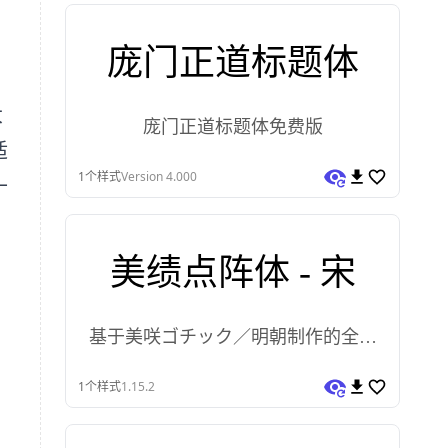
庞门正道标题体
大
庞门正道标题体免费版
适
1
个样式
Version 4.000
十
。
美绩点阵体 - 宋
基于美咲ゴチック／明朝制作的全面
汉字字型
1
个样式
1.15.2