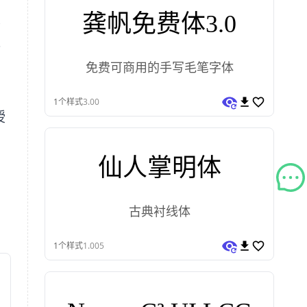
定
龚帆免费体3.0
规
免费可商用的手写毛笔字体
字
1
个样式
3.00
授
仙人掌明体
古典衬线体
1
个样式
1.005