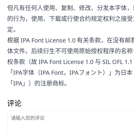
但凡有任何人使用、复制、修改、分发本字体，或对本字型进
的行为，使用、下载或行使合约规定权利之接受方，亦视为同
定。
根据 IPA Font License 1.0 有关条
体文件。后续衍生不可使用原始授权程序的名称
权条款（故 IPA Font License 1.0 与 SIL OFL 
「IPA字体（IPA Font，IPAフォント）
「IPA」）的注册商标。
评论