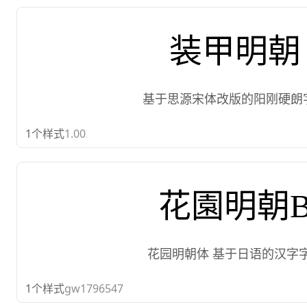
装甲明朝
基于思源宋体改版的阳刚硬朗
1
个样式
1.00
花園明朝
花园明朝体 基于日语的汉字
1
个样式
gw1796547