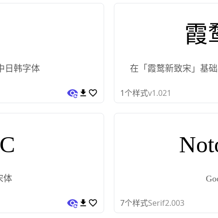
霞
 泛中日韩字体
在「霞鹜新致宋」基础上
1
个样式
v1.021
SC
Not
源宋体
Go
7
个样式
Serif2.003