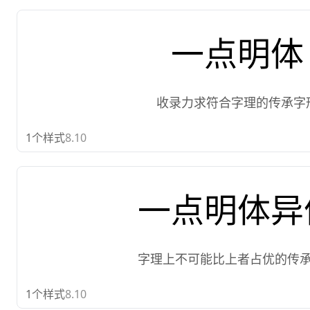
一点明体
收录力求符合字理的传承字
1
个样式
8.10
一点明体异
字理上不可能比上者占优的传
1
个样式
8.10