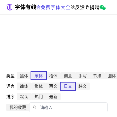
字体有线
免费字体大全
反馈
捐赠
类型
黑体
宋体
楷体
创意
手写
书法
圆体
语言
简体
繁体
西文
日文
韩文
排序
默认
热门
最新
我的收藏