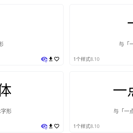
形
与「
1
个样式
8.10
体
一
承字形
与「一
1
个样式
8.10