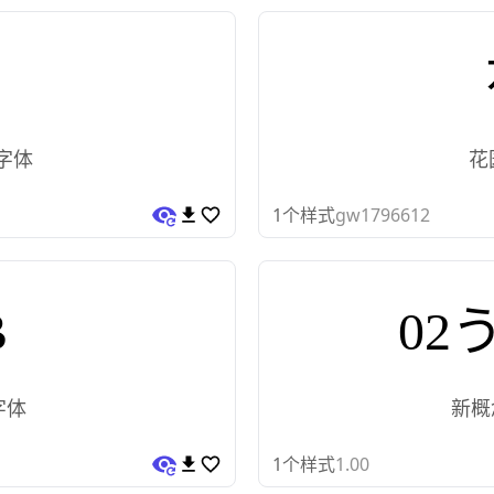
字体
花
1
个样式
gw1796612
B
02
字体
新概
1
个样式
1.00