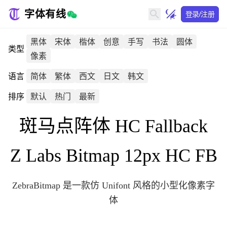
字体有线
登录/注册
黑体
宋体
楷体
创意
手写
书法
圆体
类型
像素
语言
简体
繁体
西文
日文
韩文
排序
默认
热门
最新
斑马点阵体 HC Fallback
Z Labs Bitmap 12px HC FB
ZebraBitmap 是一款仿 Unifont 风格的小型化像素字
体