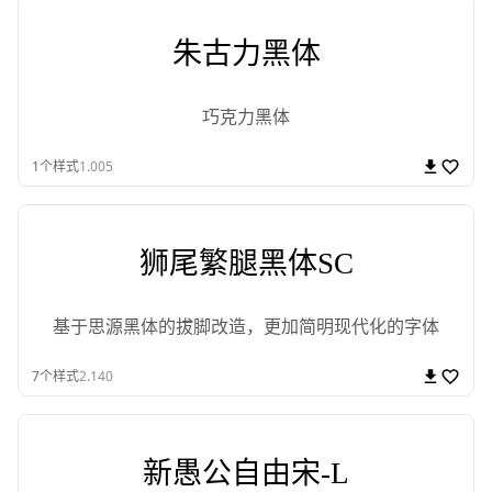
朱古力黑体
巧克力黑体
1
个样式
1.005
狮尾繁腿黑体SC
基于思源黑体的拔脚改造，更加简明现代化的字体
7
个样式
2.140
新愚公自由宋-L