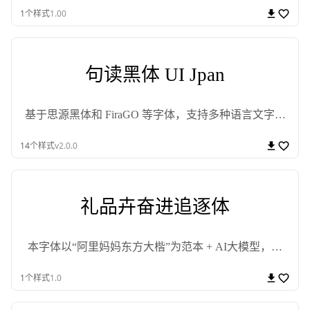
1
个样式
1.00
句读黑体 UI Jpan
基于思源黑体和 FiraGO 等字体，支持多种语言文字的
商用免费开源黑体
14
个样式
v2.0.0
礼品卉奋进追逐体
本字体以“阿里妈妈东方大楷”为范本 + AI大模型，经
过七七四十九秒融合生成
1
个样式
1.0