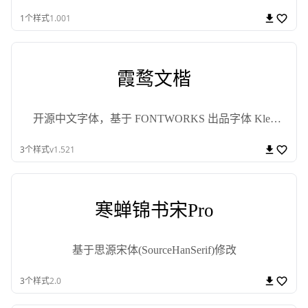
1
个样式
1.001
霞鹜文楷
开源中文字体，基于 FONTWORKS 出品字体 Klee
One 衍生
3
个样式
v1.521
寒蝉锦书宋Pro
基于思源宋体(SourceHanSerif)修改
3
个样式
2.0