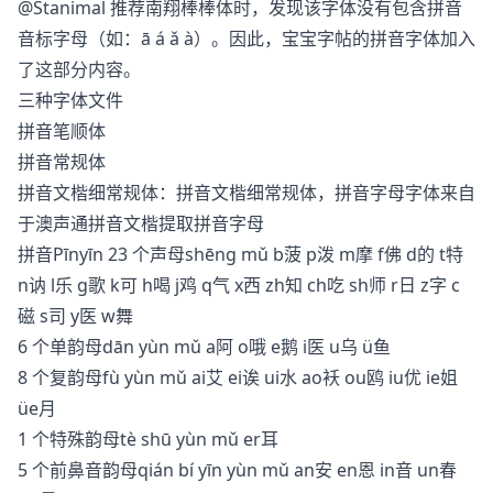
@Stanimal 推荐南翔棒棒体时，发现该字体没有包含拼音
音标字母（如：ā á ǎ à）。因此，宝宝字帖的拼音字体加入
了这部分内容。
三种字体文件
拼音笔顺体
拼音常规体
拼音文楷细常规体：拼音文楷细常规体，拼音字母字体来自
于澳声通拼音文楷提取拼音字母
拼音Pīnyīn 23 个声母shēng mǔ b菠 p泼 m摩 f佛 d的 t特
n讷 l乐 g歌 k可 h喝 j鸡 q气 x西 zh知 ch吃 sh师 r日 z字 c
磁 s司 y医 w舞
6 个单韵母dān yùn mǔ a阿 o哦 e鹅 i医 u乌 ü鱼
8 个复韵母fù yùn mǔ ai艾 ei诶 ui水 ao袄 ou鸥 iu优 ie姐
üe月
1 个特殊韵母tè shū yùn mǔ er耳
5 个前鼻音韵母qián bí yīn yùn mǔ an安 en恩 in音 un春