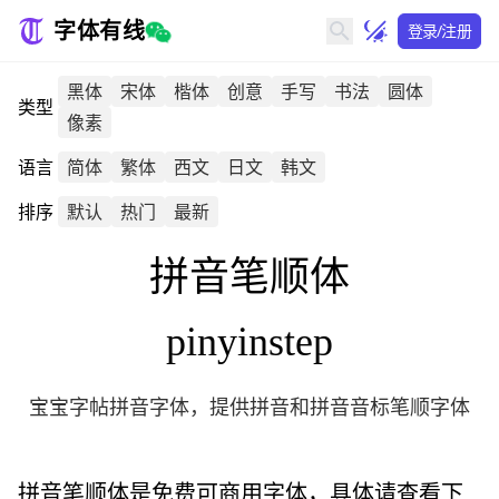
字体有线
登录/注册
黑体
宋体
楷体
创意
手写
书法
圆体
类型
像素
语言
简体
繁体
西文
日文
韩文
排序
默认
热门
最新
拼音笔顺体
pinyinstep
宝宝字帖拼音字体，提供拼音和拼音音标笔顺字体
拼音笔顺体
是免费可商用字体，具体请查看下