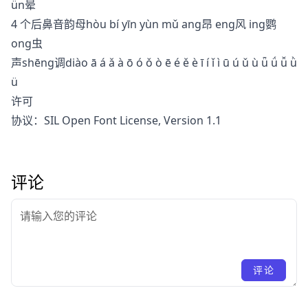
ün晕
4 个后鼻音韵母hòu bí yīn yùn mǔ ang昂 eng风 ing鹦
ong虫
声shēng调diào ā á ǎ à ō ó ǒ ò ē é ě è ī í ǐ ì ū ú ǔ ù ǖ ǘ ǚ ǜ
ü
许可
协议：SIL Open Font License, Version 1.1
评论
评论