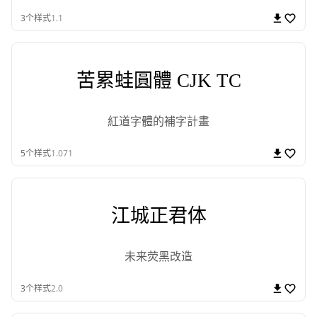
3
个样式
1.1
苦累蛙圓體 CJK TC
紅道字體的補字計畫
5
个样式
1.071
江城正君体
未来荧黑改造
3
个样式
2.0