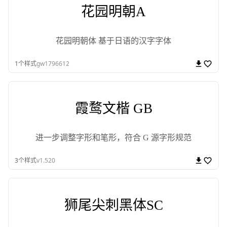
花园明朝A
花园明朝体 基于日语的汉字字体
1
个样式
gw1796612
霞鹜文楷 GB
进一步调整字形和笔形，符合 G 源字形规范
3
个样式
v1.520
狮尾尖刺黑体SC