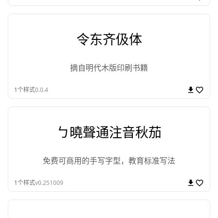
令东齐伋体
摘自明代木版印刷书籍
1
个样式
0.0.4
ㄅ曉聲通注音秋茄
免费可商用的手写字型，教育标准写法
1
个样式
v0.251009