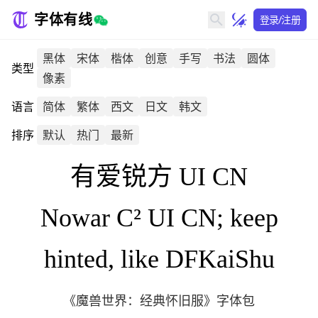
字体有线
登录/注册
黑体
宋体
楷体
创意
手写
书法
圆体
类型
像素
语言
简体
繁体
西文
日文
韩文
排序
默认
热门
最新
有爱锐方 UI CN
Nowar C² UI CN; keep
hinted, like DFKaiShu
《魔兽世界：经典怀旧服》字体包