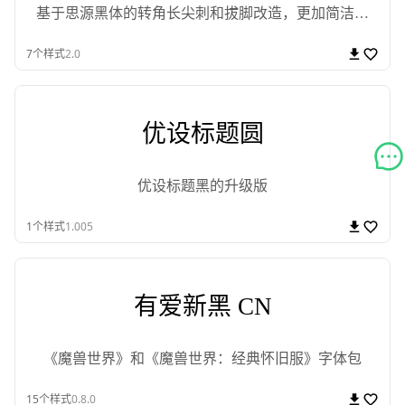
基于思源黑体的转角长尖刺和拔脚改造，更加简洁现
代化的字体
7
个样式
2.0
优设标题圆
优设标题黑的升级版
1
个样式
1.005
有爱新黑 CN
《魔兽世界》和《魔兽世界：经典怀旧服》字体包
15
个样式
0.8.0