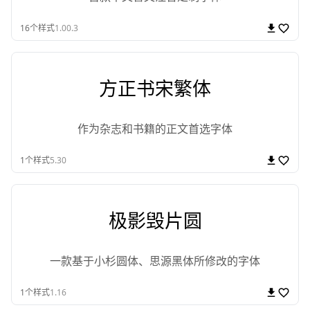
16
个样式
1.00.3
方正书宋繁体
作为杂志和书籍的正文首选字体
1
个样式
5.30
极影毁片圆
一款基于小杉圆体、思源黑体所修改的字体
1
个样式
1.16