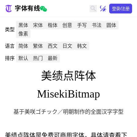
字体有线
登录/注册
黑体
宋体
楷体
创意
手写
书法
圆体
类型
像素
语言
简体
繁体
西文
日文
韩文
排序
默认
热门
最新
美绩点阵体
MisekiBitmap
基于美咲ゴチック／明朝制作的全面汉字字型
美绩点阵体
是免费可商用字体，具体请查看下