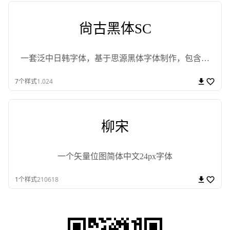
尙古黑体SC
一套泛中日韩字体，基于思源黑体字体制作，包含黑
体、简转繁字体。
7
个样式
1.024
柳宋
一个矢量位图简体中文24px字体
1
个样式
210618