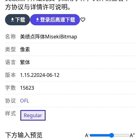
方协议与详情许可说明。
下载
登录后
高速下载
名称
美绩点阵体
MisekiBitmap
类型
像素
语言
繁体
版本
1.15.2
2024-06-12
字数
15623
协议
OFL
样式
Regular
下方输入预览
-
+
A
A