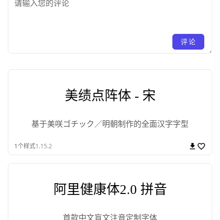
评论
美绩点阵体 - 宋
基于美咲ゴチック／明朝制作的全面汉字字型
1
个样式
1.15.2
阿里健康体2.0 拼音
首款中文盲文注音定制字体