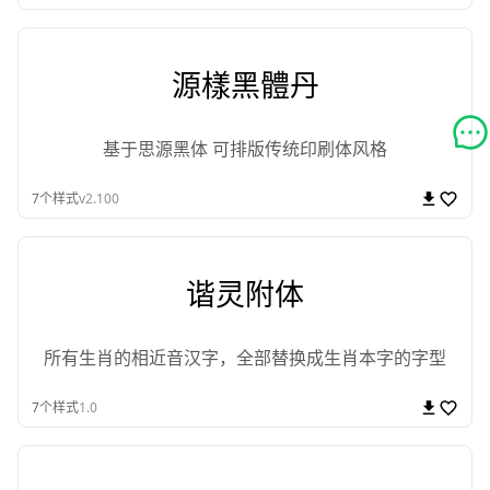
源樣黑體丹
基于思源黑体 可排版传统印刷体风格
7
个样式
v2.100
谐灵附体
所有生肖的相近音汉字，全部替换成生肖本字的字型
7
个样式
1.0