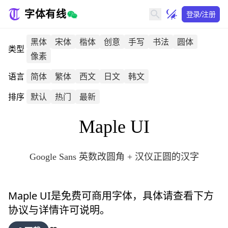
字体有线
登录/注册
黑体
宋体
楷体
创意
手写
书法
圆体
类型
像素
语言
简体
繁体
西文
日文
韩文
排序
默认
热门
最新
Maple UI
Google Sans 英数改圆角 + 汉仪正圆的汉字
Maple UI
是免费可商用字体，具体请查看下方
协议与详情许可说明。