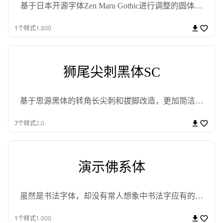
基于日本开源字体Zen Maru Gothic进行调整的圆体字
体！
1
个样式
1.800
狮尾尖刺黑体SC
基于思源黑体的转角长尖刺和拔脚改造，更加简洁现
代化的字体
7
个样式
2.0
演示佛系体
虽然是书法字体，却没有常人想象中书法字应有的特
点
1
个样式
1.000