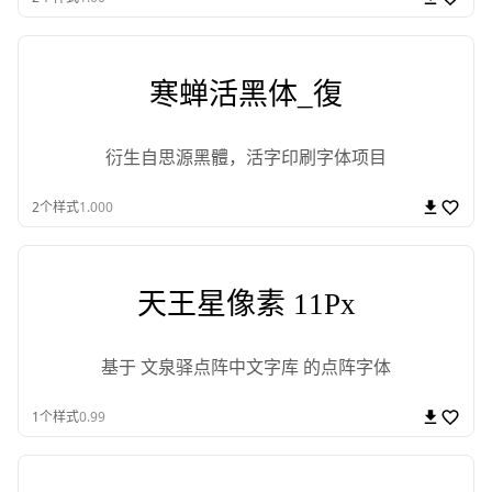
寒蝉活黑体_復
衍生自思源黑體，活字印刷字体项目
2
个样式
1.000
天王星像素 11Px
基于 文泉驿点阵中文字库 的点阵字体
1
个样式
0.99