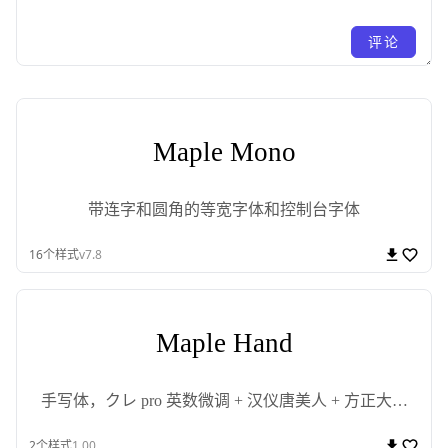
评论
Maple Mono
带连字和圆角的等宽字体和控制台字体
16
个样式
v7.8
Maple Hand
手写体，クレ pro 英数微调 + 汉仪唐美人 + 方正大签
字笔体
2
个样式
1.00