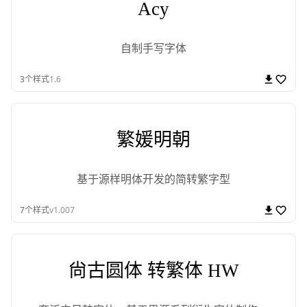
Acy
自制手写字体
3
个样式
1.6
繁媛明朝
基于源样明体开发的简转繁字型
7
个样式
v1.007
尙古圆体 转繁体 HW