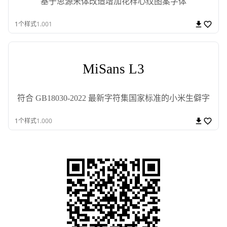
基于思源宋体改造增加花样心纹图案字体
1
个样式
1.001
MiSans L3
符合 GB18030-2022 最新字符集国家标准的小米生僻字
1
个样式
1.000