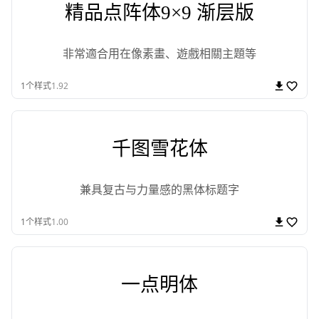
精品点阵体9×9 渐层版
非常適合用在像素畫、遊戲相關主題等
1
个样式
1.92
千图雪花体
兼具复古与力量感的黑体标题字
1
个样式
1.00
一点明体