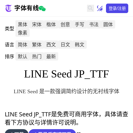
字体有线
登录/注册
黑体
宋体
楷体
创意
手写
书法
圆体
类型
像素
语言
简体
繁体
西文
日文
韩文
排序
默认
热门
最新
LINE Seed JP_TTF
LINE Seed 是一款强调简约设计的无衬线字体
LINE Seed JP_TTF
是免费可商用字体，具体请查
看下方协议与详情许可说明。