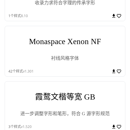
收录力求符合字理的传承字形
1
个样式
8.10
Monaspace Xenon NF
衬线风格字体
42
个样式
v1.301
霞鹜文楷等宽 GB
进一步调整字形和笔形，符合 G 源字形规范
3
个样式
v1.520