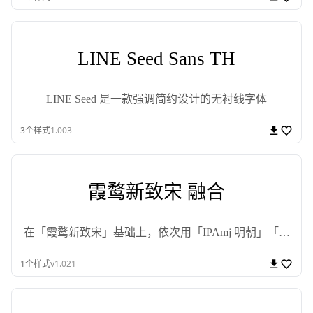
LINE Seed Sans TH
LINE Seed 是一款强调简约设计的无衬线字体
3
个样式
1.003
霞鹜新致宋 融合
在「霞鹜新致宋」基础上，依次用「IPAmj 明朝」「一
点明体」「谜乃明朝」补全扩展 A 区
1
个样式
v1.021