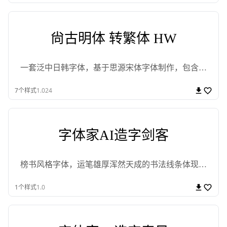
尙古明体 转繁体 HW
一套泛中日韩字体，基于思源宋体字体制作，包含明
体、简转繁字体。
7
个样式
1.024
字体家AI造字剑客
榜书风格字体，运笔雄厚浑然天成的书法线条体现具
有力量感和自然流畅的书法风格
1
个样式
1.0