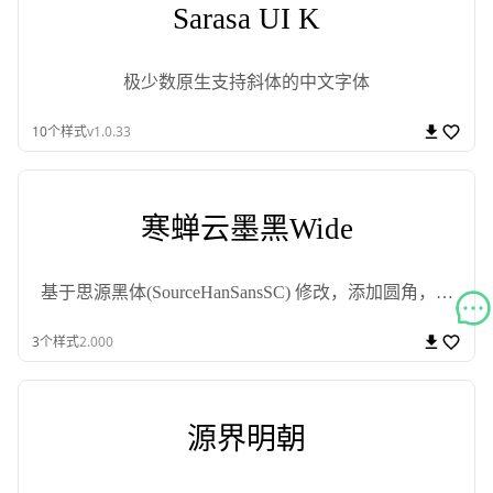
Sarasa UI K
极少数原生支持斜体的中文字体
10
个样式
v1.0.33
寒蝉云墨黑Wide
基于思源黑体(SourceHanSansSC) 修改，添加圆角，更
加温润的黑体
3
个样式
2.000
源界明朝