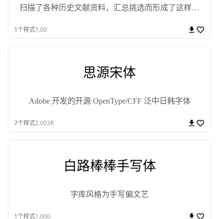
扫描了各种历史文献资料，汇总挑选而形成了这样一
款字体
1
个样式
1.00
思源宋体
Adobe 开发的开源 OpenType/CFF 泛中日韩字体
7
个样式
2.003R
白路棒棒手写体
字库风格为手写偏文艺
1
个样式
1.000