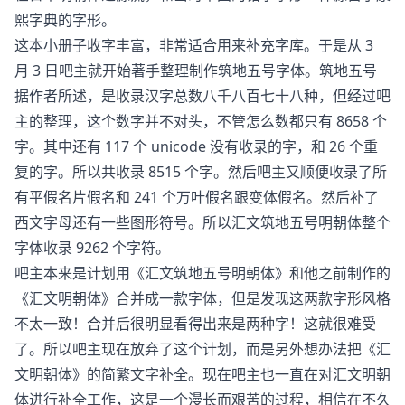
熙字典的字形。
这本小册子收字丰富，非常适合用来补充字库。于是从 3
月 3 日吧主就开始著手整理制作筑地五号字体。筑地五号
据作者所述，是收录汉字总数八千八百七十八种，但经过吧
主的整理，这个数字并不对头，不管怎么数都只有 8658 个
字。其中还有 117 个 unicode 没有收录的字，和 26 个重
复的字。所以共收录 8515 个字。然后吧主又顺便收录了所
有平假名片假名和 241 个万叶假名跟变体假名。然后补了
西文字母还有一些图形符号。所以汇文筑地五号明朝体整个
字体收录 9262 个字符。
吧主本来是计划用《汇文筑地五号明朝体》和他之前制作的
《汇文明朝体》合并成一款字体，但是发现这两款字形风格
不太一致！合并后很明显看得出来是两种字！这就很难受
了。所以吧主现在放弃了这个计划，而是另外想办法把《汇
文明朝体》的简繁文字补全。现在吧主也一直在对汇文明朝
体进行补全工作，这是一个漫长而艰苦的过程，相信在不久