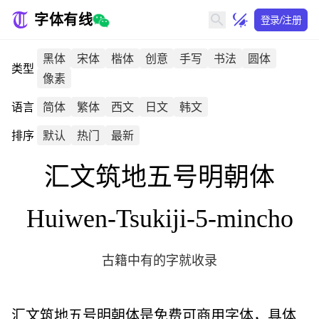
字体有线
登录/注册
黑体
宋体
楷体
创意
手写
书法
圆体
类型
像素
语言
简体
繁体
西文
日文
韩文
排序
默认
热门
最新
汇文筑地五号明朝体
Huiwen-Tsukiji-5-mincho
古籍中有的字就收录
汇文筑地五号明朝体
是免费可商用字体，具体