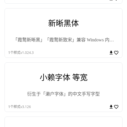
新晰黑体
「霞鹜新晰黑」「霞鹜新致宋」兼容 Windows 内置
「黑体」「宋体」度量数据和字符集的版本，基于 IPA
1
个样式
v1.024.3
Gothic、IPA Mincho 衍生。
小赖字体 等宽
衍生于「濑户字体」的中文手写字型
1
个样式
v3.126