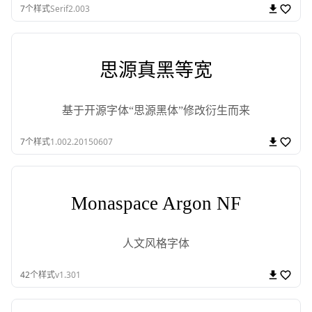
7
个样式
Serif2.003
思源真黑等宽
基于开源字体“思源黑体”修改衍生而来
7
个样式
1.002.20150607
Monaspace Argon NF
人文风格字体
42
个样式
v1.301