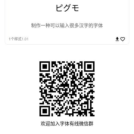
ピグモ
制作一种可以输入很多汉字的字体
1
个样式
1.01
欢迎加入
字体有线
微信群