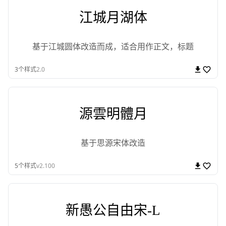
江城月湖体
基于江城圆体改造而成，适合用作正文，标题
3
个样式
2.0
源雲明體月
基于思源宋体改造
5
个样式
v2.100
新愚公自由宋-L