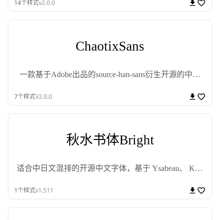
14
个样式
v2.0.0
ChaotixSans
一款基于Adobe出品的source-han-sans衍生开源的中文
无衬线字体
7
个样式
V2.0.0
秋水书体Bright
适合中日文混排的开源中文字体，基于 Ysabeau、 Klee
One、霞鹜文楷衍生。
1
个样式
v1.511