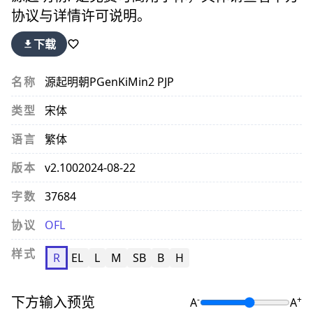
协议与详情许可说明。
下载
名称
源起明朝P
GenKiMin2 PJP
类型
宋体
语言
繁体
版本
v2.100
2024-08-22
字数
37684
协议
OFL
样式
R
EL
L
M
SB
B
H
下方输入预览
-
+
A
A