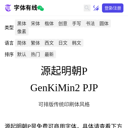
字体有线
登录/注册
黑体
宋体
楷体
创意
手写
书法
圆体
类型
像素
语言
简体
繁体
西文
日文
韩文
排序
默认
热门
最新
源起明朝P
GenKiMin2 PJP
可排版传统印刷体风格
源起明朝P
是免费可商用字体，具体请查看下方