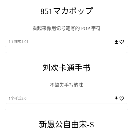
851マカポップ
看起来像用记号笔写的 POP 字符
1
个样式
1.01
刘欢卡通手书
不缺失手写韵味
1
个样式
2.0
新愚公自由宋-S