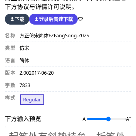
下方协议与详情许可说明。
下载
登录后
高速下载
名称
方正仿宋简体
FZFangSong-Z02S
类型
仿宋
语言
简体
版本
2.00
2017-06-20
字数
7833
样式
Regular
下方输入预览
-
+
A
A