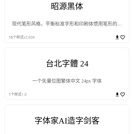
昭源黑体
现代笔形风格，平衡标准字形和印刷体惯用笔形的免
费开源黑体字型
16
个样式
v2.604
台北字體 24
一个矢量位图繁体中文 24px 字体
1
个样式
1.0
字体家AI造字剑客