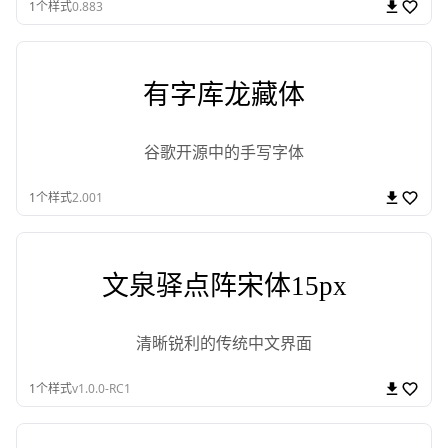
1
个样式
0.883
有字库龙藏体
谷歌开源中的手写字体
1
个样式
2.001
文泉驿点阵宋体15px
清晰锐利的传统中文界面
1
个样式
v1.0.0-RC1