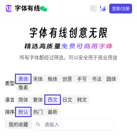
字体有线
登录/注册
字体有线
创意无限
精选高质量
免费可商用字体
所有字体都经过筛选，可以安全用于商业用途
黑体
宋体
楷体
创意
手写
书法
圆体
类型
像素
语言
简体
繁体
西文
日文
韩文
排序
默认
热门
最新
我的收藏