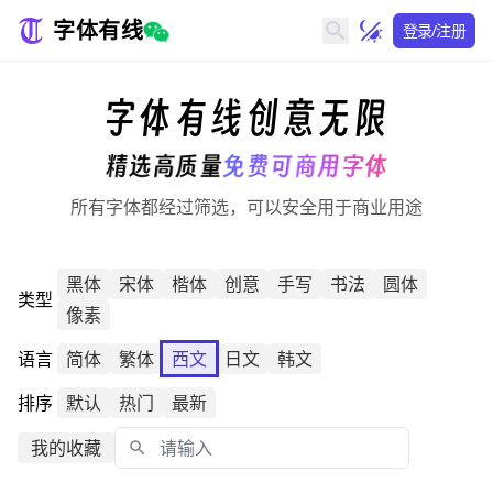
字体有线
登录/注册
字体有线
创意无限
精选高质量
免费可商用字体
所有字体都经过筛选，可以安全用于商业用途
黑体
宋体
楷体
创意
手写
书法
圆体
类型
像素
语言
简体
繁体
西文
日文
韩文
排序
默认
热门
最新
我的收藏